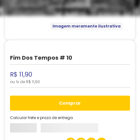
Imagem meramente ilustrativa
Fim Dos Tempos # 10
R$
11
,
90
ou
1
x de
R$
11
,
90
comprar
Calcular frete e prazo de entrega