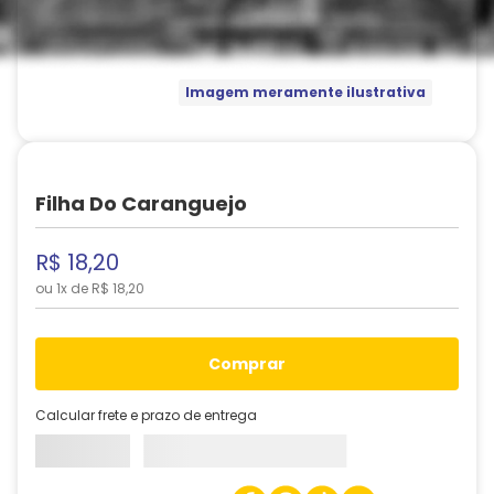
Imagem meramente ilustrativa
Filha Do Caranguejo
R$
18
,
20
ou
1
x de
R$
18
,
20
comprar
Calcular frete e prazo de entrega