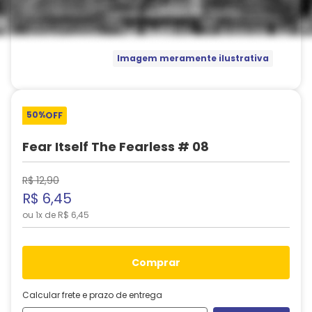
Imagem meramente ilustrativa
50%
OFF
Fear Itself The Fearless # 08
R$
12
,
90
R$
6
,
45
ou
1
x de
R$
6
,
45
comprar
Calcular frete e prazo de entrega