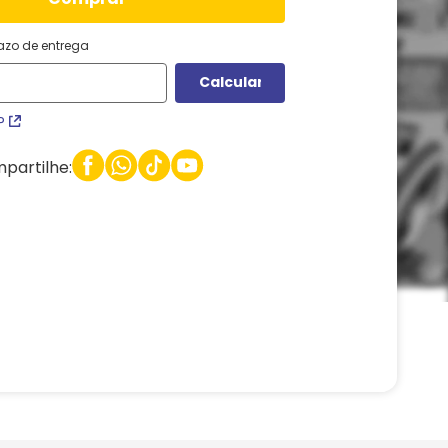
razo de entrega
P
partilhe: