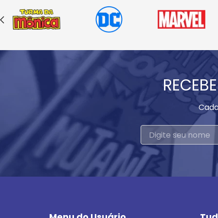
RECEBE
Cada
Menu do Usuário
Tud