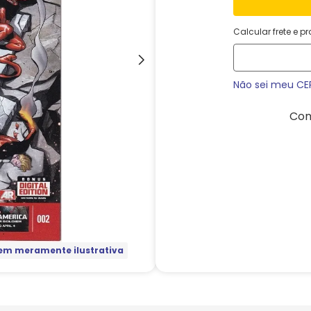
Calcular frete e p
Não sei meu CE
Com
m meramente ilustrativa