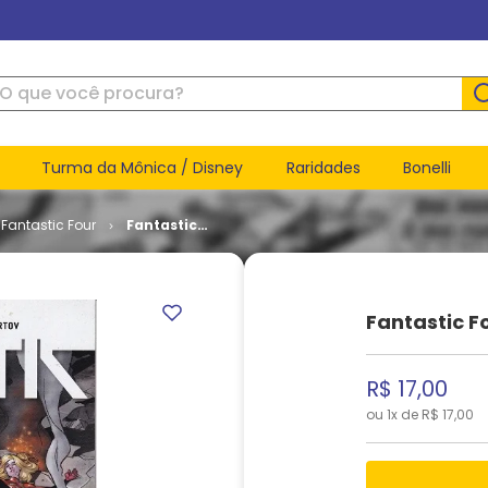
ue você procura?
Turma da Mônica / Disney
Raridades
Bonelli
Fantastic Four
Fantastic
Four -
Volume 5
# 02
Fantastic F
R$
17
,
00
ou
1
x de
R$
17
,
00