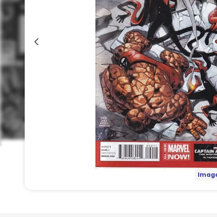
Image