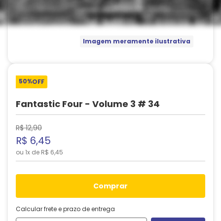
Imagem meramente ilustrativa
50%
OFF
Fantastic Four - Volume 3 # 34
R$
12
,
90
R$
6
,
45
ou
1
x de
R$
6
,
45
comprar
Calcular frete e prazo de entrega