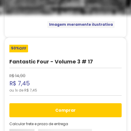
Imagem meramente ilustrativa
50%
OFF
Fantastic Four - Volume 3 # 17
R$
14
,
90
R$
7
,
45
ou
1
x de
R$
7
,
45
comprar
Calcular frete e prazo de entrega