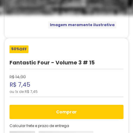
Imagem meramente ilustrativa
50%
OFF
Fantastic Four - Volume 3 # 15
R$
14
,
90
R$
7
,
45
ou
1
x de
R$
7
,
45
comprar
Calcular frete e prazo de entrega