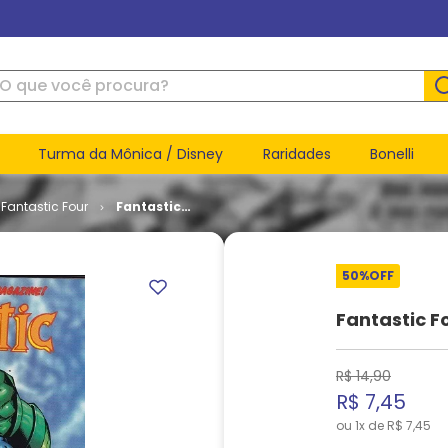
ue você procura?
Turma da Mônica / Disney
Raridades
Bonelli
Fantastic Four
Fantastic
Four -
Volume 3
# 13
50%
OFF
Fantastic F
R$
14
,
90
R$
7
,
45
ou
1
x de
R$
7
,
45