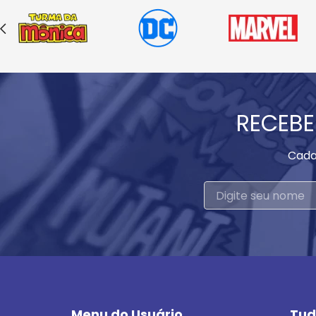
RECEBE
Cada
Menu do Usuário
Tud