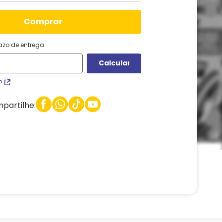
comprar
razo de entrega
P
partilhe: