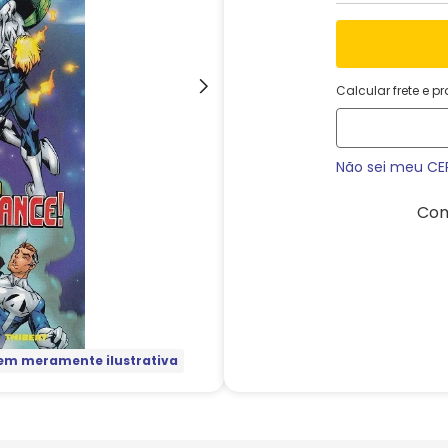
Calcular frete e p
Não sei meu CE
Com
m meramente ilustrativa