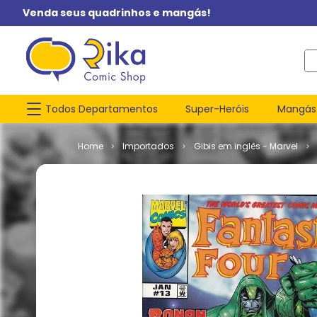
Venda seus quadrinhos e mangás!
O q
Todos Departamentos
Super-Heróis
Mangás
Importados
Gibis em inglês - Marvel