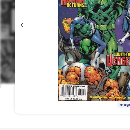
Image