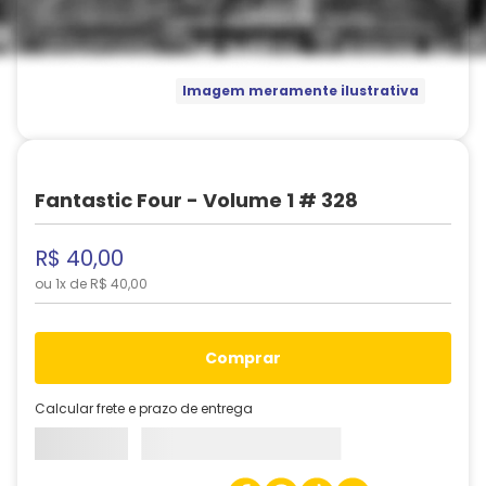
Imagem meramente ilustrativa
Fantastic Four - Volume 1 # 328
R$
40
,
00
ou
1
x de
R$
40
,
00
comprar
Calcular frete e prazo de entrega