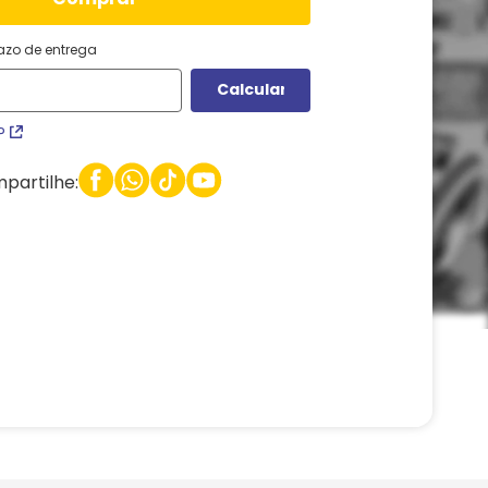
razo de entrega
P
partilhe: