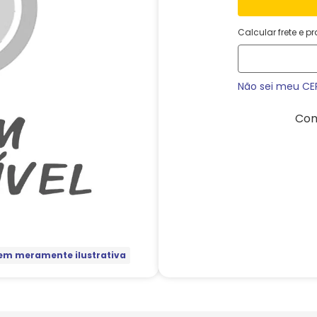
Calcular frete e p
Não sei meu CE
Com
m meramente ilustrativa