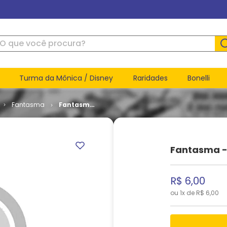
ue você procura?
Turma da Mônica / Disney
Raridades
Bonelli
Fantasma
Fantasma
- 2ª Série
# 09
Fantasma - 
R$
6
,
00
ou
1
x de
R$
6
,
00