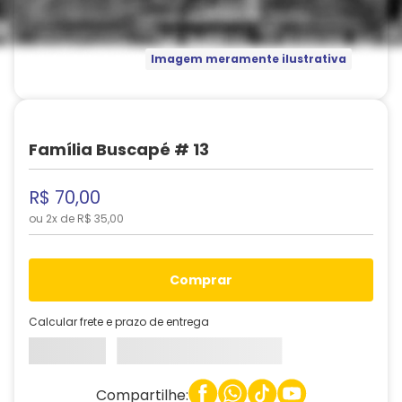
Imagem meramente ilustrativa
Família Buscapé # 13
R$
70
,
00
ou
2
x de
R$
35
,
00
comprar
Calcular frete e prazo de entrega
Compartilhe: