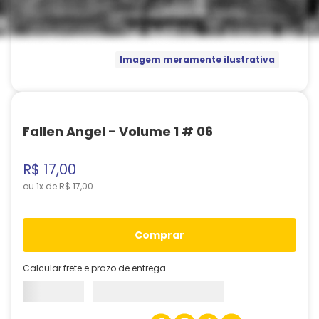
Imagem meramente ilustrativa
Fallen Angel - Volume 1 # 06
R$
17
,
00
ou
1
x de
R$
17
,
00
comprar
Calcular frete e prazo de entrega