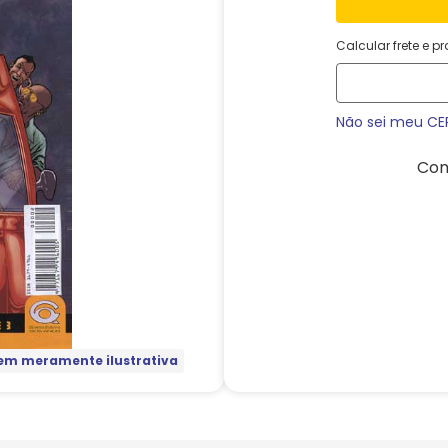
Calcular frete e p
Não sei meu CE
Com
m meramente ilustrativa