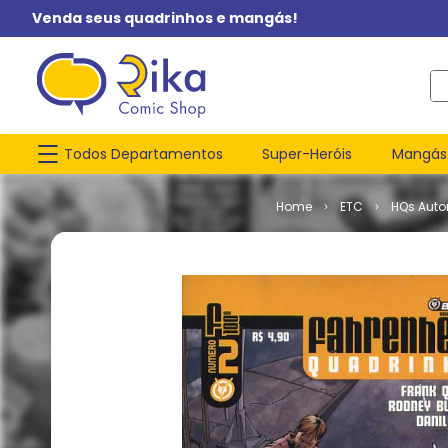
Venda seus quadrinhos e mangás!
O q
Todos Departamentos
Super-Heróis
Mangás
ETC
HQs Autor