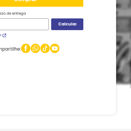
razo de entrega
P
partilhe: