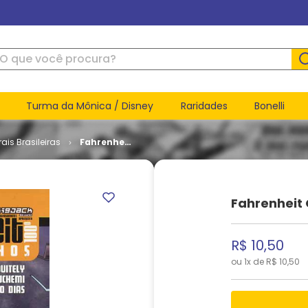
ue você procura?
Turma da Mônica / Disney
Raridades
Bonelli
ais Brasileiras
Fahrenheit
Quadrinhos
100º # 2
Fahrenheit 
R$
10
,
50
ou
1
x de
R$
10
,
50