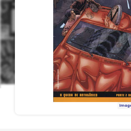
Image