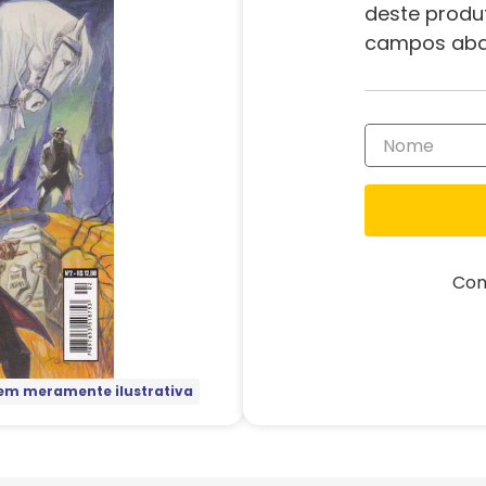
deste produ
campos aba
Com
m meramente ilustrativa