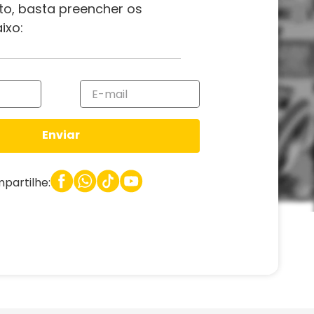
to, basta preencher os
ixo:
Enviar
partilhe: