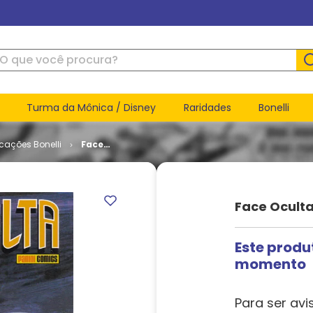
ue você procura?
Turma da Mônica / Disney
Raridades
Bonelli
icações Bonelli
Face
Oculta # 2
Face Oculta
Este produ
momento
Para ser avi