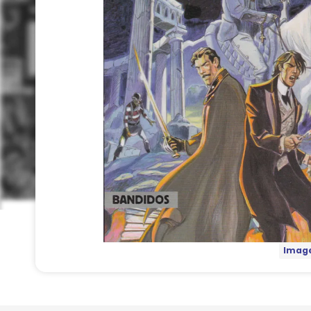
Image