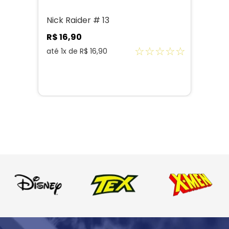
Nick Raider # 13
R$
16
,
90
☆
☆
☆
☆
☆
até
1
x de
R$
16
,
90