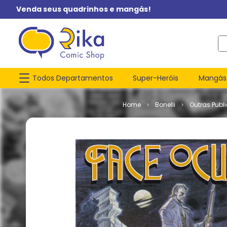
Venda seus quadrinhos e mangás!
O q
Todos Departamentos
Super-Heróis
Mangás
Bonelli
Outras Publ