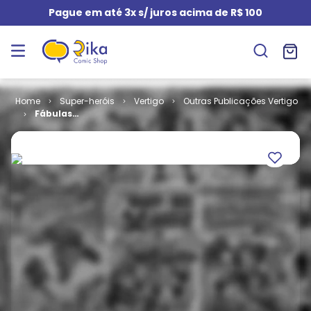
Pague em até 3x s/ juros acima de R$ 100
Super-heróis
Vertigo
Outras Publicações Vertigo
Fábulas
Apresenta -
Cinderela - Da
Cidade das
Fábulas, Com
Amor