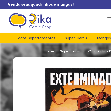
Venda seus quadrinhos e mangás!
O q
Todos Departamentos
Super-Heróis
Mangás
Super-heróis
DC
Outras 