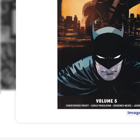
Image