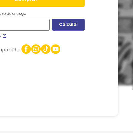
razo de entrega
P
partilhe: