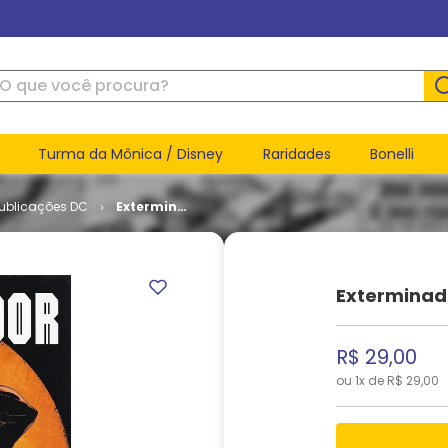
ue você procura?
Turma da Mônica / Disney
Raridades
Bonelli
Publicações DC
Exterminador
# 5
Exterminad
R$
29
,
00
ou
1
x de
R$
29
,
00