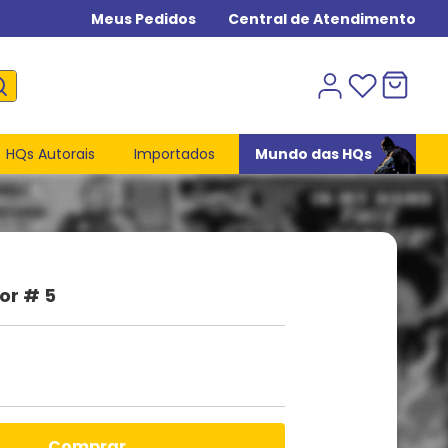
Meus Pedidos
Central de Atendimento
HQs Autorais
Importados
Mundo das HQs
or # 5
comprar