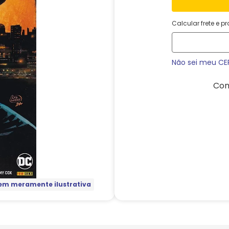
Calcular frete e p
Não sei meu CE
Com
m meramente ilustrativa