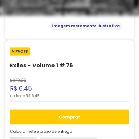
Imagem meramente ilustrativa
50%
OFF
Exiles - Volume 1 # 76
R$
12
,
90
R$
6
,
45
ou
1
x de
R$
6
,
45
comprar
Calcular frete e prazo de entrega