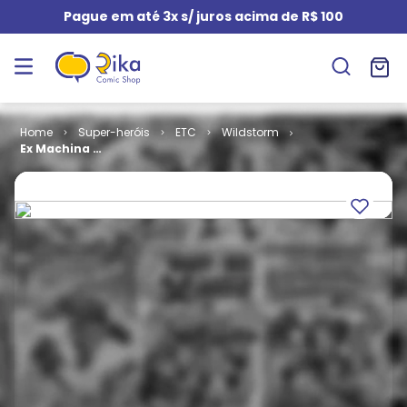
Pague em até 3x s/ juros acima de R$ 100
Super-heróis
ETC
Wildstorm
Ex Machina #
03 - Fato
Versus Ficção