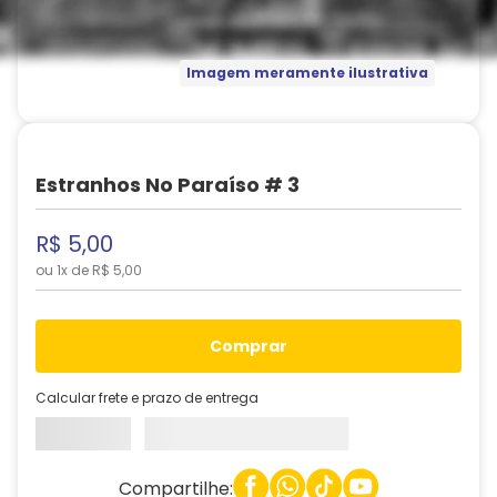
Imagem meramente ilustrativa
Estranhos No Paraíso # 3
R$
5
,
00
ou
1
x de
R$
5
,
00
comprar
Calcular frete e prazo de entrega
Compartilhe: