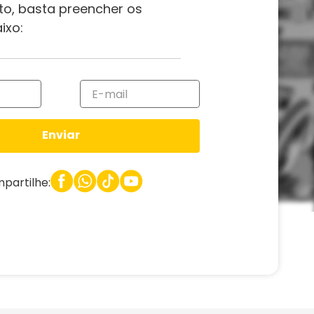
to, basta preencher os
ixo:
Enviar
partilhe: