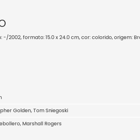
O
 -/2002, formato: 15.0 x 24.0 cm, cor: colorido, origem: B
n
opher Golden, Tom Sniegoski
ebollero, Marshall Rogers