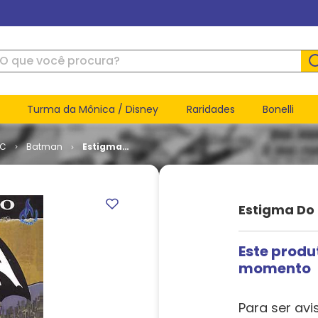
ue você procura?
Turma da Mônica / Disney
Raridades
Bonelli
DC
Batman
Estigma
do
Batman
Estigma Do
Este produ
momento
Para ser avi