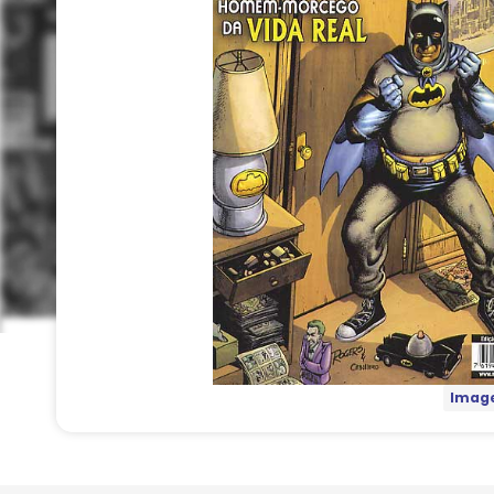
Image