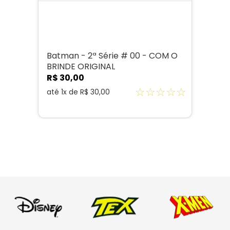
Batman - 2ª Série # 00 - COM O
BRINDE ORIGINAL
R$
30
,
00
☆
☆
☆
☆
☆
até
1
x de
R$
30
,
00