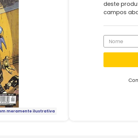
deste produ
campos aba
Com
m meramente ilustrativa