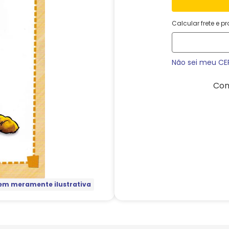
Calcular frete e p
Não sei meu CE
Com
m meramente ilustrativa