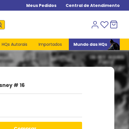
Meus Pedidos
Central de Atendimento
HQs Autorais
Importados
Mundo das HQs
isney # 16
comprar