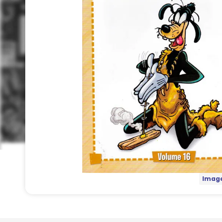
Image