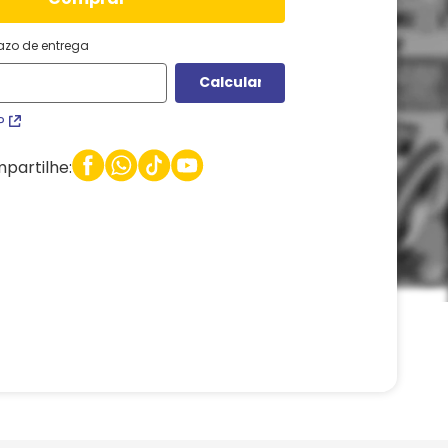
razo de entrega
P
partilhe: