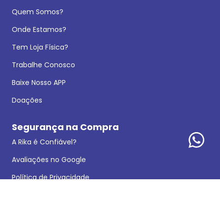
Quem Somos?
Onde Estamos?
Tem Loja Física?
Trabalhe Conosco
Baixe Nosso APP
Doações
Segurança na Compra
A Rika é Confiável?
Avaliações no Google
Política de Privacidade
Dados Legais
Reclamações e Sugestões