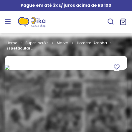
Pague em até 3x s/ juros acima de R$ 100
Super-heróis
Marvel
Homem-Aranha
Espetacular
Homem-
Aranha # 03 -
Prelúdio para
o
Aranhaverso