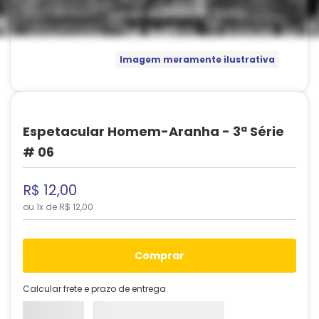
Imagem meramente ilustrativa
Espetacular Homem-Aranha - 3ª Série
# 06
R$
12
,
00
ou
1
x de
R$
12
,
00
comprar
Calcular frete e prazo de entrega