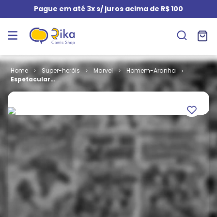
Pague em até 3x s/ juros acima de R$ 100
Super-heróis
Marvel
Homem-Aranha
Espetacular
Homem-
Aranha - 2ª
Série # 03
(Edição
Espetacular)