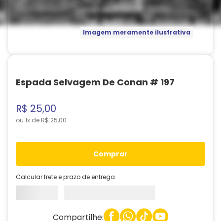
Imagem meramente ilustrativa
Espada Selvagem De Conan # 197
R$
25
,
00
ou
1
x de
R$
25
,
00
comprar
Calcular frete e prazo de entrega
Compartilhe: