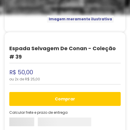
Imagem meramente ilustrativa
Espada Selvagem De Conan - Coleção
# 39
R$
50
,
00
ou
2
x de
R$
25
,
00
comprar
Calcular frete e prazo de entrega