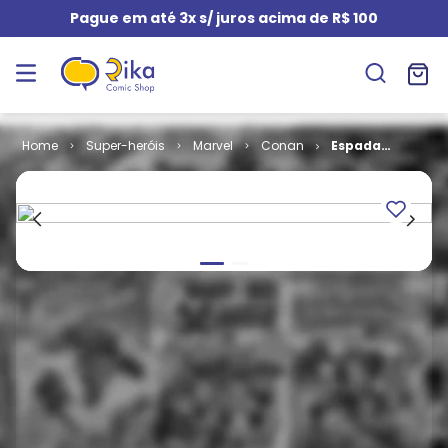
Pague em até 3x s/ juros acima de R$ 100
Super-heróis
Marvel
Conan
Espada
Selvagem de
Conan -
Coleção # 39