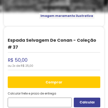
Imagem meramente ilustrativa
Espada Selvagem De Conan - Coleção
# 37
R$
50
,
00
ou
2
x de
R$
25
,
00
comprar
Calcular frete e prazo de entrega