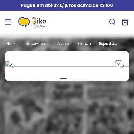
Pague em até 3x s/ juros acima de R$ 100
Super-heróis
Marvel
Conan
Espada
Selvagem de
Conan -
Coleção # 37