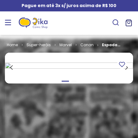
Pague em até 3x s/ juros acima de R$ 100
Super-heróis
Marvel
Conan
Espada
Selvagem de
Conan -
Coleção # 25