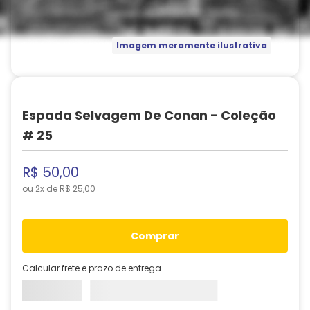
Imagem meramente ilustrativa
Espada Selvagem De Conan - Coleção
# 25
R$
50
,
00
ou
2
x de
R$
25
,
00
comprar
Calcular frete e prazo de entrega