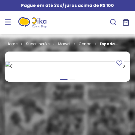
Pague em até 3x s/ juros acima de R$ 100
Super-heróis
Marvel
Conan
Espada
Selvagem de
Conan -
Coleção # 15