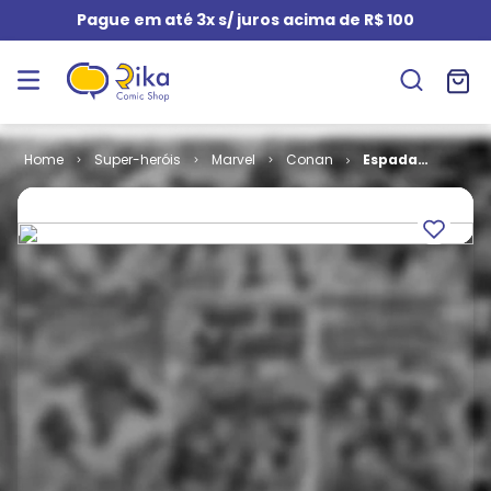
Pague em até 3x s/ juros acima de R$ 100
Super-heróis
Marvel
Conan
Espada
Selvagem de
Conan - 2ª
Edição # 55