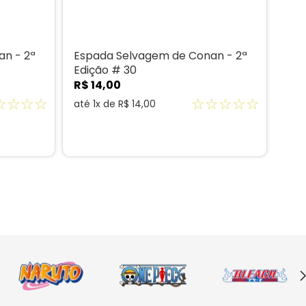
n - 2ª
Espada Selvagem de Conan - 2ª
Con
Edição # 30
R$
R$
14
,
00
até
☆
☆
☆
☆
☆
☆
☆
☆
☆
até
1
x de
R$
14
,
00