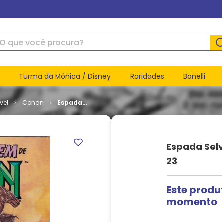
ue você procura?
Turma da Mônica / Disney
Raridades
Bonelli
vel
Conan
Espada
Selvagem
de Conan -
2ª Edição
# 23
Espada Sel
23
Este produ
momento