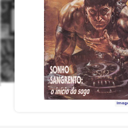
Image