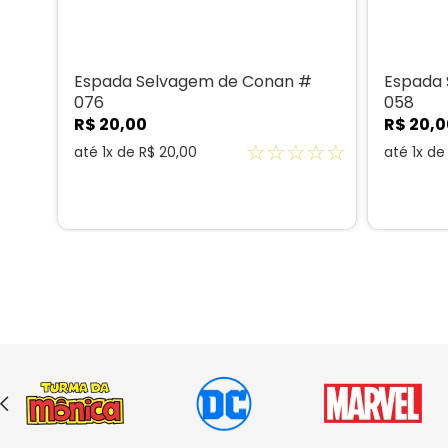
# 3
Espada Selvagem de Conan #
Espada
076
058
R$
20
,
00
R$
20
,
0
☆
☆
☆
☆
☆
☆
☆
até
1
x de
R$
20
,
00
até
1
x d