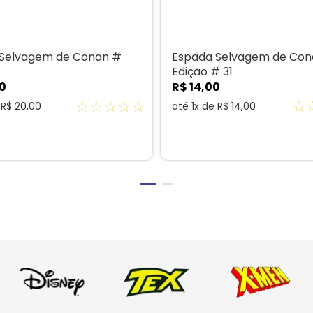
 Selvagem de Conan #
Espada Selvagem de Cona
Edição # 31
0
R$
14
,
00
☆
☆
☆
☆
☆
☆
e
R$
20
,
00
até
1
x de
R$
14
,
00