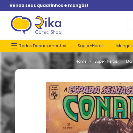
Venda seus quadrinhos e mangás!
O q
Todos Departamentos
Super-Heróis
Mangás
Super-heróis
Mar