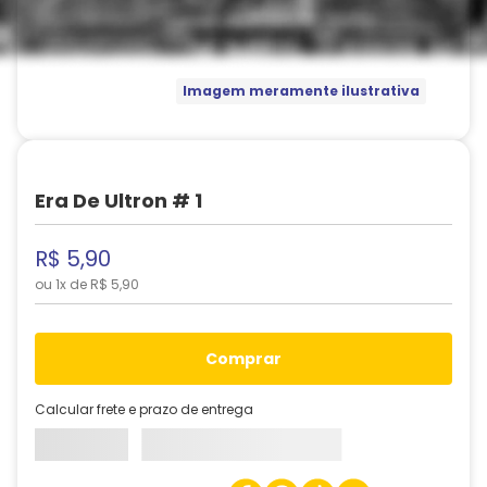
Imagem meramente ilustrativa
Era De Ultron # 1
R$
5
,
90
ou
1
x de
R$
5
,
90
comprar
Calcular frete e prazo de entrega