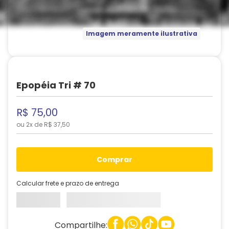
Imagem meramente ilustrativa
Epopéia Tri # 70
R$
75
,
00
ou
2
x de
R$
37
,
50
comprar
Calcular frete e prazo de entrega
Compartilhe: