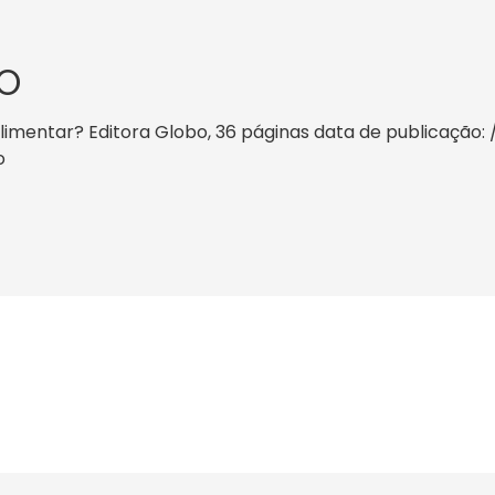
O
imentar? Editora Globo, 36 páginas data de publicação: /20
o