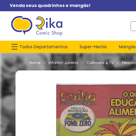
Venda seus quadrinhos e mangás!
O q
Todos Departamentos
Super-Heróis
Mangás
Infanto-Juvenis
Cartoons & TV
Person