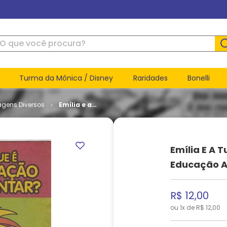
ue você procura?
Turma da Mônica / Disney
Raridades
Bonelli
agens Diversos
Emília e a
Turma do
Sítio - O
Que É
Educação
Emília E A T
Alimentar?
Educação A
R$
12
,
00
ou
1
x de
R$
12
,
00