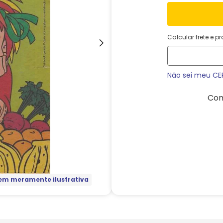
Calcular frete e p
Não sei meu CE
Com
m meramente ilustrativa