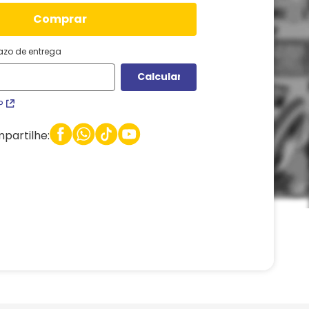
comprar
razo de entrega
P
partilhe: