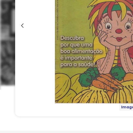
Image