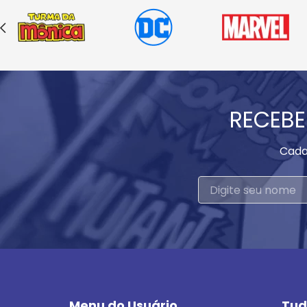
RECEBE
Cada
Menu do Usuário
Tud