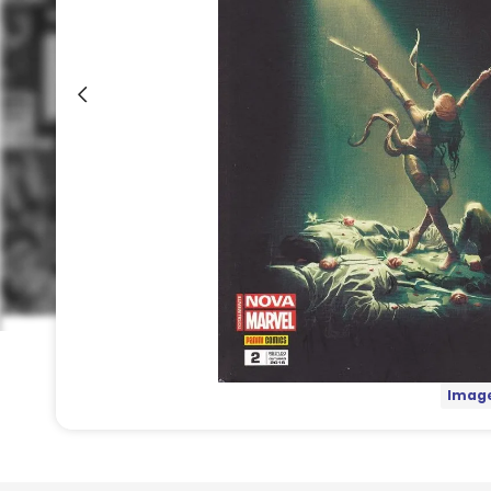
Image