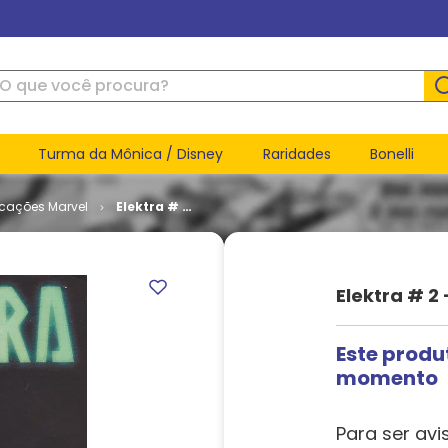
ue você procura?
Turma da Mônica / Disney
Raridades
Bonelli
icações Marvel
Elektra # 2
- Dança da
Morte
Elektra # 2
Este produ
momento
Para ser avi