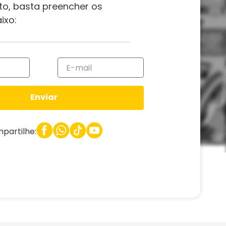
to, basta preencher os
ixo:
Enviar
partilhe: