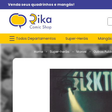
Venda seus quadrinhos e mangás!
O q
Todos Departamentos
Super-Heróis
Mangás
Super-heróis
Marvel
Outras Publ