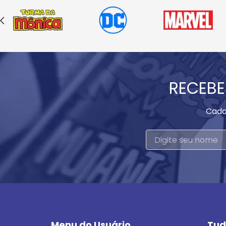
RECEBE
Cada
Menu do Usuário
Tud