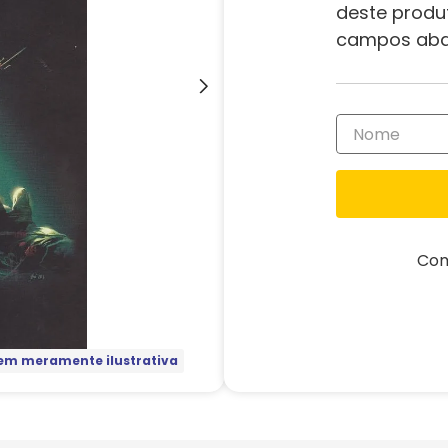
deste produ
campos aba
Com
m meramente ilustrativa