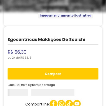
Imagem meramente ilustrativa
Egocêntricas Maldições De Souichi
R$
66
,
30
ou
2
x de
R$
33
,
15
comprar
Calcular frete e prazo de entrega
Compartilhe: