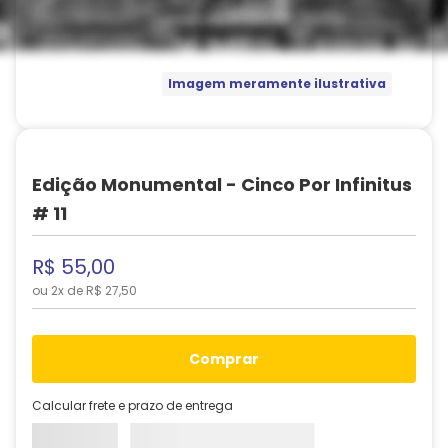
Imagem meramente ilustrativa
Edição Monumental - Cinco Por Infinitus
# 11
R$
55
,
00
ou
2
x de
R$
27
,
50
comprar
Calcular frete e prazo de entrega