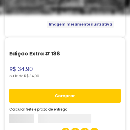
Imagem meramente ilustrativa
Edição Extra # 188
R$
34
,
90
ou
1
x de
R$
34
,
90
comprar
Calcular frete e prazo de entrega