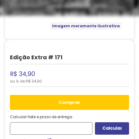
Imagem meramente ilustrativa
Edição Extra # 171
R$
34
,
90
ou
1
x de
R$
34
,
90
comprar
Calcular frete e prazo de entrega