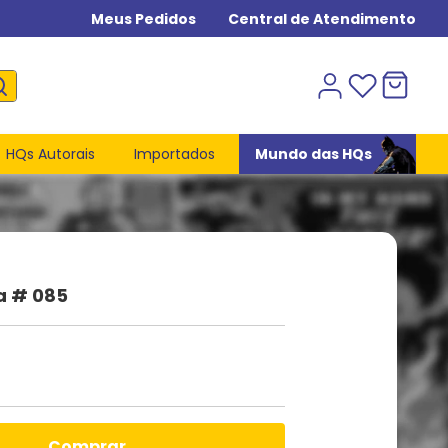
Meus Pedidos
Central de Atendimento
HQs Autorais
Importados
Mundo das HQs
a # 085
comprar