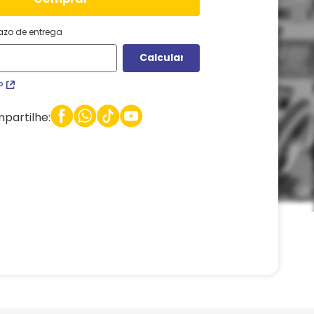
razo de entrega
P
partilhe: