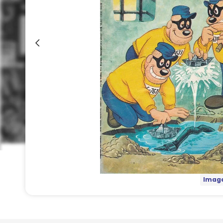
Image