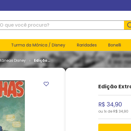
ue você procura?
Turma da Mônica / Disney
Raridades
Bonelli
etâneas Disney
Edição
Extra #
085
Edição Extr
R$
34
,
90
ou
1
x de
R$
34
,
90