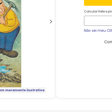
Calcular frete e p
Não sei meu CE
Com
m meramente ilustrativa