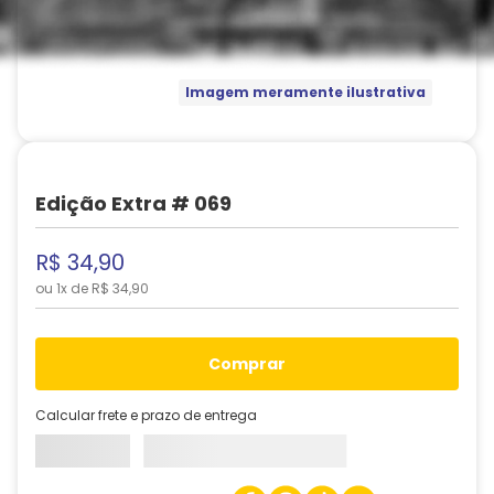
Imagem meramente ilustrativa
Edição Extra # 069
R$
34
,
90
ou
1
x de
R$
34
,
90
comprar
Calcular frete e prazo de entrega