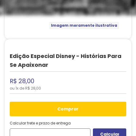
Imagem meramente ilustrativa
Edição Especial Disney - Histórias Para
Se Apaixonar
R$
28
,
00
ou
1
x de
R$
28
,
00
comprar
Calcular frete e prazo de entrega