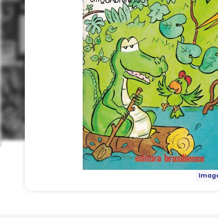
Image