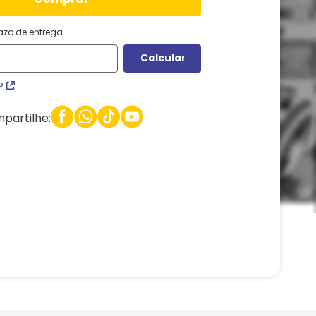
razo de entrega
P
partilhe: