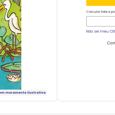
Calcular frete e p
Não sei meu CE
Com
m meramente ilustrativa