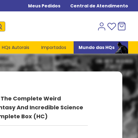
Meus Pedidos
Central de Atendimento
HQs Autorais
Importados
Mundo das HQs
- The Complete Weird
tasy And Incredible Science
omplete Box (HC)