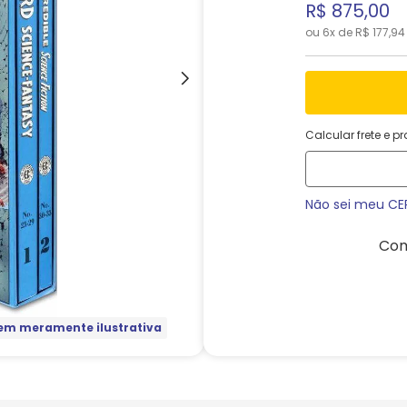
R$
875
,
00
ou
6
x de
R$
177
,
94
Calcular frete e p
Não sei meu CE
Com
m meramente ilustrativa