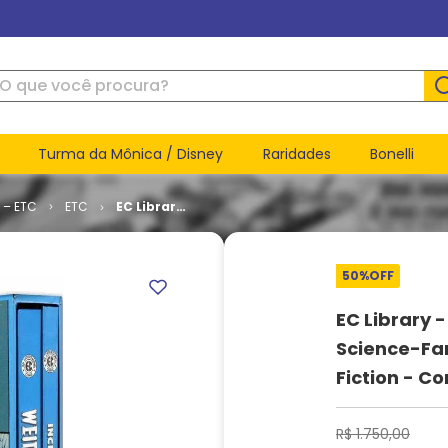
ue você procura?
Turma da Mônica / Disney
Raridades
Bonelli
 – ETC
ETC
EC Library
- The
Complete
Weird
50%
OFF
Science-
Fantasy
and
EC Library 
Incredible
Science-Fan
Science
Fiction -
Fiction - C
Complete
Box (HC)
R$
1
.
750
,
00