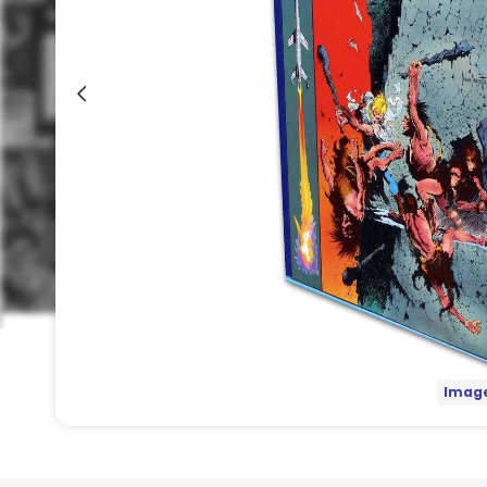
Image