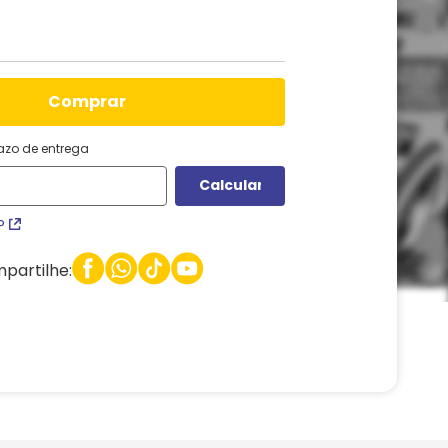
comprar
razo de entrega
P
partilhe: