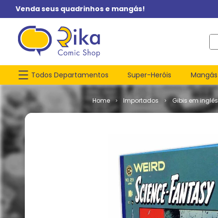
Venda seus quadrinhos e mangás!
O q
Todos Departamentos
Super-Heróis
Mangás
Importados
Gibis em inglês