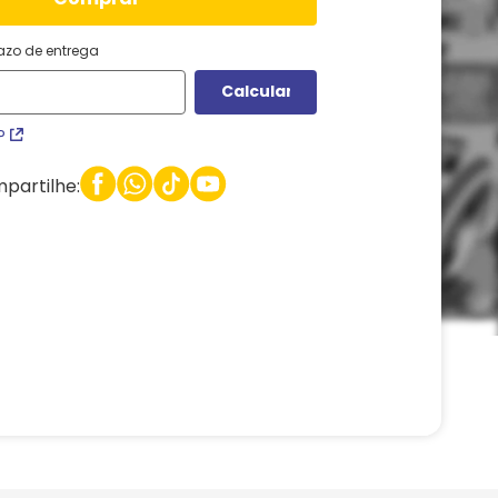
razo de entrega
P
partilhe: