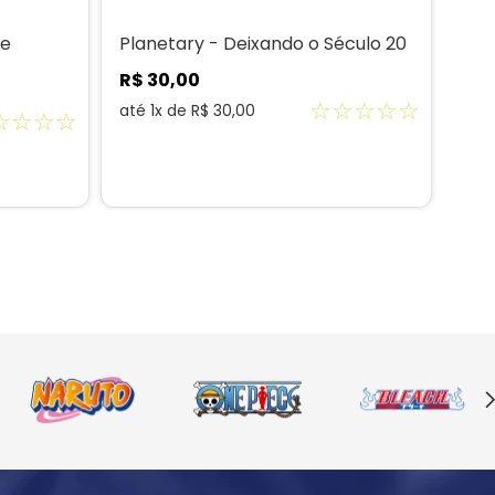
de
Planetary - Deixando o Século 20
Astr
R$
30
,
00
R$
☆
☆
☆
☆
☆
até
1
x de
R$
30
,
00
até
☆
☆
☆
☆