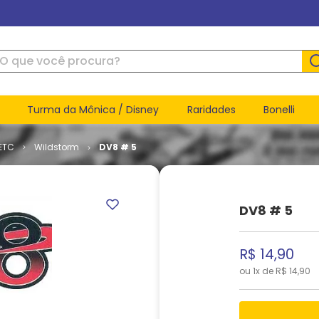
ue você procura?
Turma da Mônica / Disney
Raridades
Bonelli
ETC
Wildstorm
DV8 # 5
DV8 # 5
R$
14
,
90
ou
1
x de
R$
14
,
90