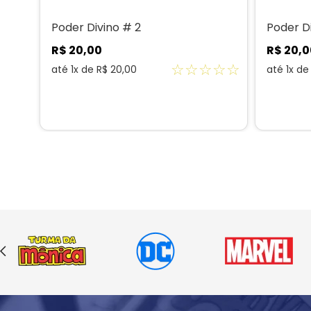
os
Poder Divino # 2
Poder Di
R$
20
,
00
R$
20
,
0
☆
☆
☆
☆
☆
☆
☆
até
1
x de
R$
20
,
00
até
1
x d