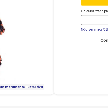
Calcular frete e p
Não sei meu CE
Com
m meramente ilustrativa