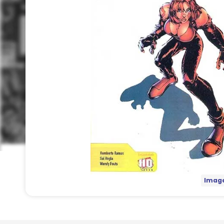
Image