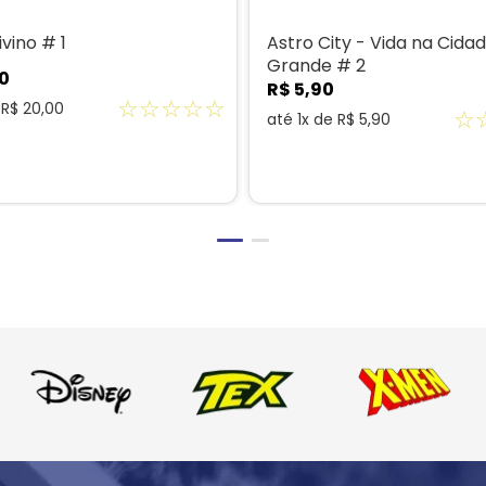
vino # 1
Astro City - Vida na Cida
Grande # 2
0
R$
5
,
90
☆
☆
☆
☆
☆
e
R$
20
,
00
☆
até
1
x de
R$
5
,
90