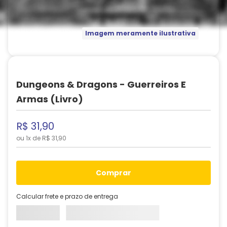
Imagem meramente ilustrativa
Dungeons & Dragons - Guerreiros E
Armas (Livro)
R$
31
,
90
ou
1
x de
R$
31
,
90
comprar
Calcular frete e prazo de entrega