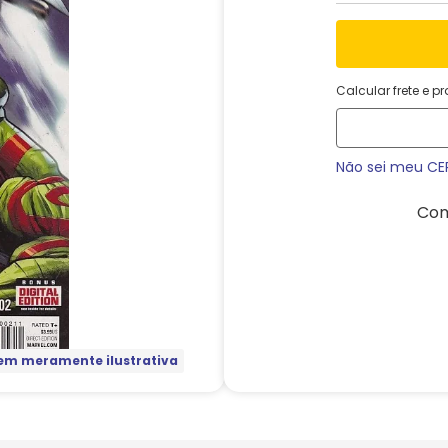
Calcular frete e p
Não sei meu CE
Com
m meramente ilustrativa