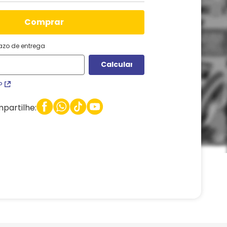
comprar
razo de entrega
P
partilhe: