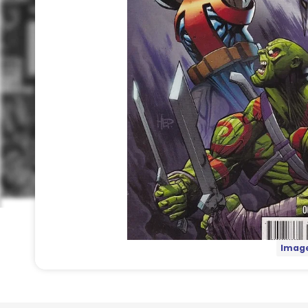
Image