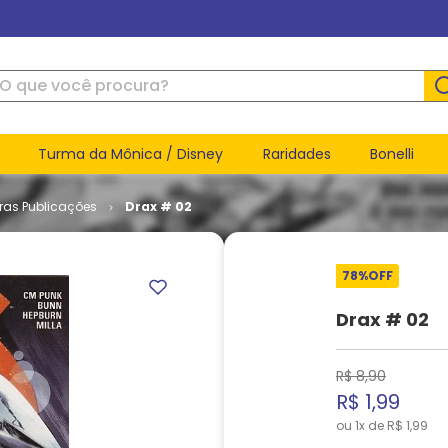
ue você procura?
Turma da Mônica / Disney
Raridades
Bonelli
ras Publicações
Drax # 02
78%
OFF
Drax # 02
R$
8
,
90
R$
1
,
99
ou
1
x de
R$
1
,
99