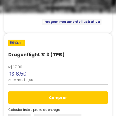
Imagem meramente ilustrativa
50%
OFF
Dragonflight # 3 (TPB)
R$
17
,
00
R$
8
,
50
ou
1
x de
R$
8
,
50
comprar
Calcular frete e prazo de entrega