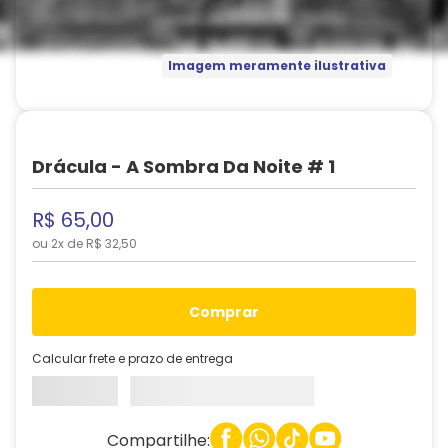
Imagem meramente ilustrativa
Drácula - A Sombra Da Noite # 1
R$
65
,
00
ou
2
x de
R$
32
,
50
comprar
Calcular frete e prazo de entrega
Compartilhe: